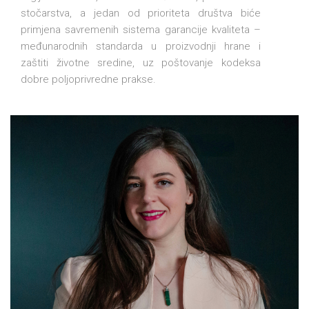
stočarstva, a jedan od prioriteta društva biće
primjena savremenih sistema garancije kvaliteta –
međunarodnih standarda u proizvodnji hrane i
zaštiti životne sredine, uz poštovanje kodeksa
dobre poljoprivredne prakse.