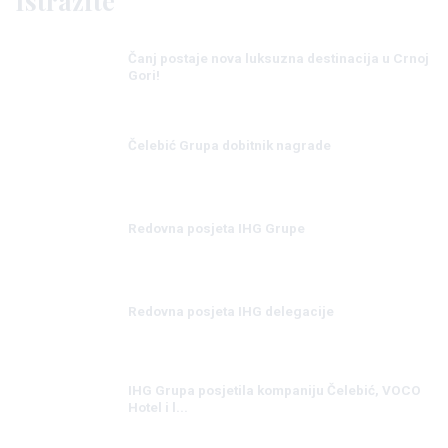
Istražite
Čanj postaje nova luksuzna destinacija u Crnoj
Gori!
Čelebić Grupa dobitnik nagrade
Redovna posjeta IHG Grupe
Redovna posjeta IHG delegacije
IHG Grupa posjetila kompaniju Čelebić, VOCO
Hotel i l...