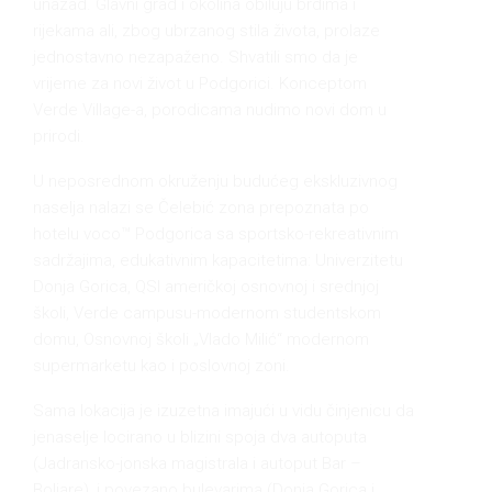
unazad. Glavni grad i okolina obiluju brdima i
rijekama ali, zbog ubrzanog stila života, prolaze
jednostavno nezapaženo. Shvatili smo da je
vrijeme za novi život u Podgorici. Konceptom
Verde Village-a, porodicama nudimo novi dom u
prirodi.
U neposrednom okruženju budućeg ekskluzivnog
naselja nalazi se Čelebić zona prepoznata po
hotelu voco™ Podgorica sa sportsko-rekreativnim
sadržajima, edukativnim kapacitetima: Univerzitetu
Donja Gorica, QSI američkoj osnovnoj i srednjoj
školi, Verde campusu-modernom studentskom
domu, Osnovnoj školi „Vlado Milić“ modernom
supermarketu kao i poslovnoj zoni.
Sama lokacija je izuzetna imajući u vidu činjenicu da
jenaselje locirano u blizini spoja dva autoputa
(Jadransko-jonska magistrala i autoput Bar –
Boljare), i povezano bulevarima (Donja Gorica i