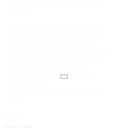
jugozapadnom obilaznicom) sa sjeverom i jugom
Crne Gore.
Vizija budućeg naselja zaokružena je konceptom-
sve na jednom mjestu. Pored prirodnog okruženja,
izgrađujemo ono što se s pravom definiše kao
ekskluzivno naselje – jedinstvenu oazu mira i
zelenila uz mnoštvo rekreativnih sadržaja. Zamislite
život u kompleksu gdje vrijeme provodite šetajući
pored rijeke, zabavljajući se na igralištima,
trenirajući na sportskim terenima ili družeći se u
unutar Verde Village-a.
Vrijeme za nove životne standarde. Vi donosite
odluku.
NOVOSTI