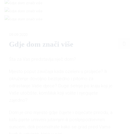
09.09.2020
Gdje dom znači više
Šta za Vas predstavlja riječ dom?
Mjesto poput zavičaja kada ozeleni u proljeće? Ili
okruženje dovoljno bezbjedno i pitomo za
odrastanje Vaše djece? Duge šetnje po kraju koji je
Vaše utočište, komšiluk koji volite i njegujete
zajedno?
Dom je ono mjesto gdje čujete i osjećate prirodu, a
kafu pijete umiveni jutarnjim ili poslijepodnevnim
suncem, dok posmatrate kako se grad pred Vama