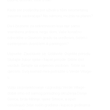
budi ili, umoran, tone u san.
Kada ste posljednji put uživali u tišini neometanoj
zvucima saobraćaja? Na odmoru, možda na planini?
Da li čeznete za nekretninom koja nije samo
stambena jedinica, nego dom, Vaše konačno
odredište u Glavnom gradu sa uređenim, čistim I
ozelenjenim dvorištem ili parkingom?
Usporite. Zaustavite se. Udahnite. Osjetite prirodu.
Slušajte žubor rijeke i šapat prirode. Dišite čist
vazduh. Šetajte sa voljenom osobom. Trčite sa
djecom. Svoj komad mira potražite u Verde Village-
u.
Viziju za projektovanje i izgradnju Verde Village-
dobili smo od samog prirodnog okruženja Donje
Gorice, brda Mihinje, rijeke Sitnice, a opet
osluškujući želje naših građana i kupaca godinama