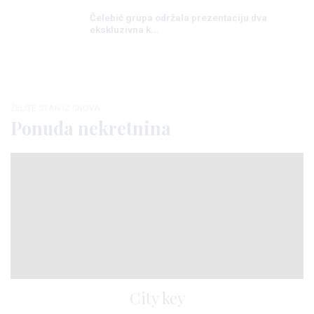
Čelebić grupa održala prezentaciju dva
ekskluzivna k...
ŽELITE STAN IZ SNOVA
Ponuda nekretnina
City key