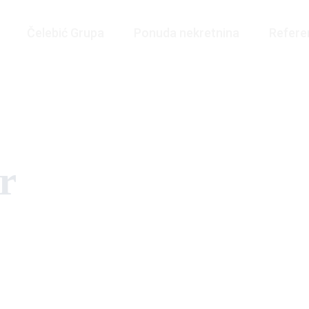
Čelebić Grupa
Ponuda nekretnina
Refere
r