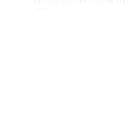
Intervju sa gospodinom Čelebićem, objavl
ovdje: