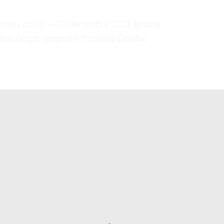
vniku, od 06 – 09. decembra 2023. godine.
lebić Grupe, gospodin Tomislav Čelebić.
: