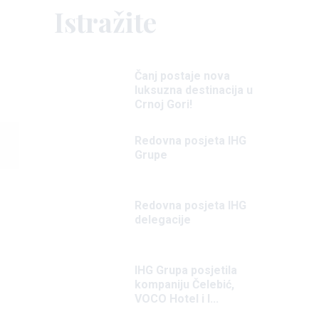
Istražite
Čanj postaje nova
luksuzna destinacija u
Crnoj Gori!
Redovna posjeta IHG
Grupe
Redovna posjeta IHG
delegacije
IHG Grupa posjetila
kompaniju Čelebić,
VOCO Hotel i l...