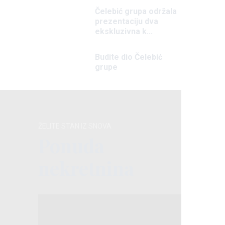
Čelebić grupa održala
prezentaciju dva
ekskluzivna k...
Budite dio Čelebić
grupe
ŽELITE STAN IZ SNOVA
Ponuda
nekretnina