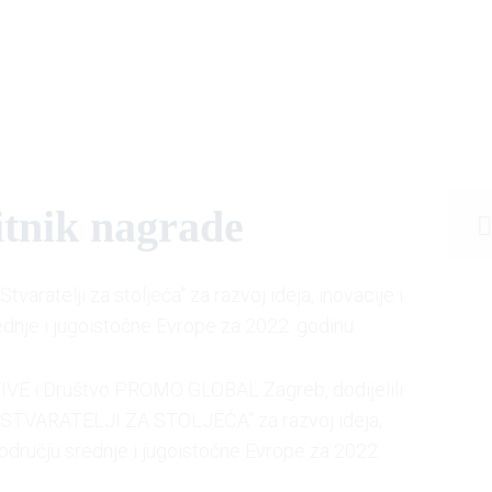
itnik nagrade
tvaratelji za stoljeća“ za razvoj ideja, inovacije i
ednje i jugoistočne Evrope za 2022. godinu.
E i Društvo PROMO GLOBAL Zagreb, dodijelili
je „STVARATELJI ZA STOLJEĆA“ za razvoj ideja,
 području srednje i jugoistočne Evrope za 2022.