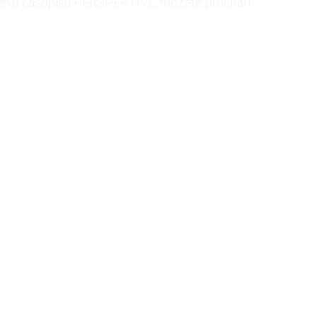
jen u časopisu PERSPEKTIVE, možete pročitati