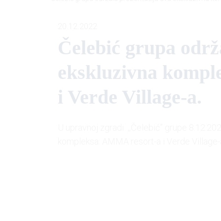
20.12.2022
Čelebić grupa održ
ekskluzivna kompl
i Verde Village-a.
U upravnoj zgradi ,,Čelebić” grupe 8.12.202
kompleksa: AMMA resort-a i Verde Village-