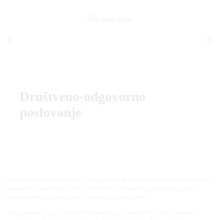
Društveno-odgovorno
poslovanje
Premda je Čelebić kompanija za glavni cilj društveno-korisnog angažovanja
postavila unapređenje uslova u školstvu i zdravstvu, posljednjih godina
takav doprinos je značajan i u oblasti kulture i sporta.
Već godinama su, značajnim donacijama, unaprijeđeni uslovi boravka