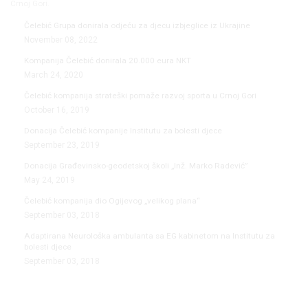
Crnoj Gori.
Čelebić Grupa donirala odjeću za djecu izbjeglice iz Ukrajine
November 08, 2022
Kompanija Čelebić donirala 20.000 eura NKT
March 24, 2020
Čelebić kompanija strateški pomaže razvoj sporta u Crnoj Gori
October 16, 2019
Donacija Čelebić kompanije Institutu za bolesti djece
September 23, 2019
Donacija Građevinsko-geodetskoj školi „Inž. Marko Radević”
May 24, 2019
Čelebić kompanija dio Ogijevog „velikog plana“
September 03, 2018
Adaptirana Neurološka ambulanta sa EG kabinetom na Institutu za
bolesti djece
September 03, 2018