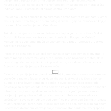
pacijenata u Dječjoj bolnici (na odjeljenjima Hirurgije, Neonatologije,
Neurologije), ali i na odjeljenjima Nefrologije i intezivne njege metaboličke
jedinice, kao i u Porodilištu Kliničkog centra Crne Gore.
Posljednja u nizu donacija je za opremanje prvog Centra za autizam u Crnoj
Gori koji nosi naziv tragično preminulog dječaka Ognjena Rakočeviča koji je
na simboličan način ujedinio Crnu Goru.
Takođe, značajna sredstva su uložena u adaptaciju osnovne škole Maksim
Gorki, i JU Resursnog centra za djecu i omladinu Podgorice. Čelebić
kompanija je godinama značajan sponzor KIC-a Budo Tomović i Gradskog
pozorišta Podgorica.
Pored brige o zajednici, Čelebić kompanija je samostalnim inicijativama, ili
putem medija i centra za Socijlni rad, inicirala više novčanih i materijalnih
pomoći ugroženim pojedincima ili porodicama, a za desetočlanu porodicu
Bojović kompanija je izgradila novu kuću.
Čelebić kompanija je, kao glavni pokrovitelj i generalni sponsor, maksimalno
posvećena razvoju fudbalskog kluba Mladost Lješkopolje iz Donje Gorice.
Budući da prvi čovjek kompanije potiče iz ovog podgoričkog predgrađa,
Čelebić je sa svojim saradnicima postavio za cilj razvoj neophodne sportske
infrastructure, i kroz sportske kapacitete koji se izgrađuju sukcesivno u
posljednjih pet godina – četiri profesionalna fudbalska terena (dva sa
vještačkom i dva sa prirodnom podlogom) sa pratećim sadržajima, 3 teniska,
multifunkcionalni teren, hotel visoke kategorije sa poluolimpijskim bazenom
i sportskom dvoranom, obezbijedio je evropske standarde za razvoj sporta u